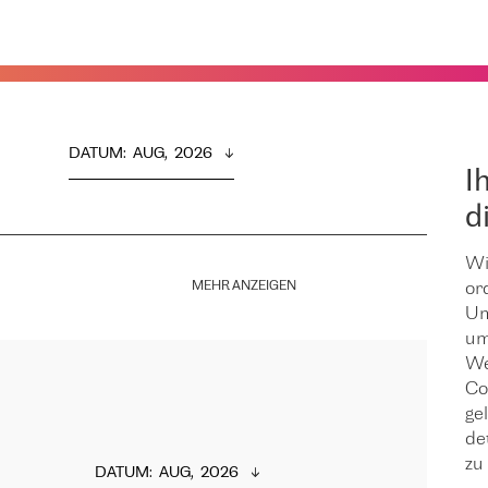
DATUM
:  
AUG,  2026
I
d
Wi
MEHR ANZEIGEN
or
Um
um
We
Co
ge
de
zu 
DATUM
:  
AUG,  2026