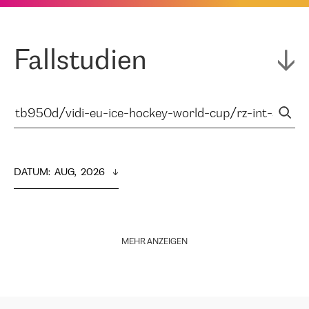
Fallstudien
DATUM
:  
AUG,  2026
MEHR ANZEIGEN