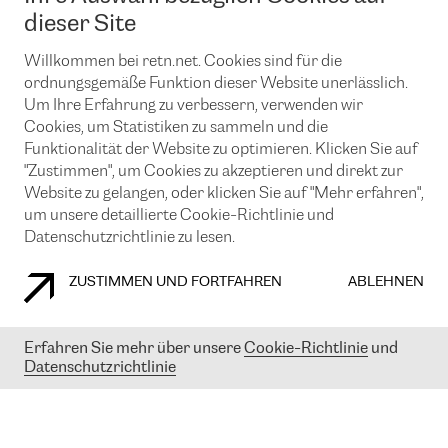
News und Events
Looking glass
dieser Site
Remote IX
Lösungen mit BGP (Border Gateway Protocol)
Colocation
Ein Port
Willkommen bei retn.net. Cookies sind für die
Möchten Sie mit uns in Verbindung bleiben?
CLOUD CONNECT-Dienst
TRANSKZ
ordnungsgemäße Funktion dieser Website unerlässlich.
DDoS-Schutz
Um Ihre Erfahrung zu verbessern, verwenden wir
Cybersicherheit
Cookies, um Statistiken zu sammeln und die
Flex IX
Email
Funktionalität der Website zu optimieren. Klicken Sie auf
"Zustimmen", um Cookies zu akzeptieren und direkt zur
Mit der Anmeldung für den Erhalt unserer News und Events
stimmen Sie unseren
Datenschutzrichtlinien
zu. Sie können diesen
Website zu gelangen, oder klicken Sie auf "Mehr erfahren",
Service jederzeit ganz einfach kündigen; klicken Sie einfach auf den
um unsere detaillierte Cookie-Richtlinie und
Link unten in der Fußzeile unserer eMails.
Datenschutzrichtlinie zu lesen.
ZUSTIMMEN UND FORTFAHREN
ABLEHNEN
COOKIE RICHTLINIEN
DATENSCHUTZRICHTLINIEN
IMPRESSUM
Erfahren Sie mehr über unsere
Cookie-Richtlinie
und
Datenschutzrichtlinie
© 2003-
2026
RETN GROUP OF COMPANIES. RETN NETWORKS LTD