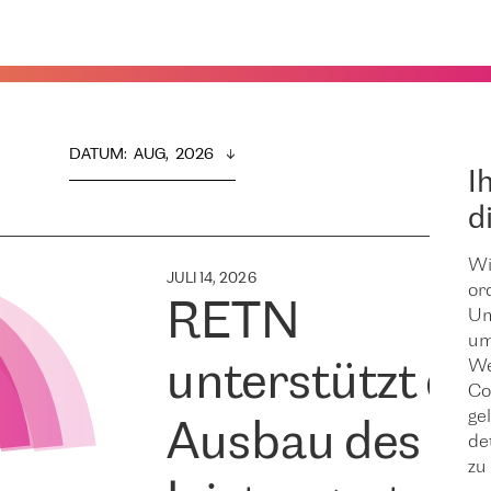
DATUM
:  
AUG,  2026
I
d
Wi
JULI 14, 2026
or
RETN
Um
um
We
unterstützt de
Co
ge
Ausbau des
de
zu 