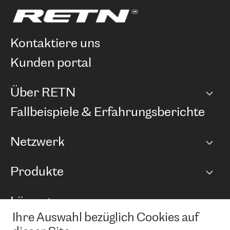
kontaktiere uns
kunden portal
Über RETN
Unternehmen
Fallbeispiele & Erfahrungsberichte
Karriere
Netzwerk
Netzwerkübersicht
Produkte
Points of Presence
BGP Communities
Capacity
Lösungen
Peering-Richtlinie
Internet Anbindung
RTT Map
Ihre Auswahl bezüglich Cookies auf
Ethernet und VPN
Managed Global Private Network
News und Events
Looking glass