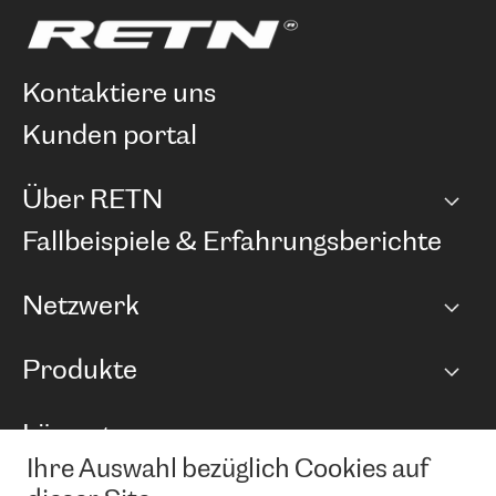
kontaktiere uns
kunden portal
Über RETN
Unternehmen
Fallbeispiele & Erfahrungsberichte
Karriere
Netzwerk
Netzwerkübersicht
Produkte
Points of Presence
BGP Communities
Capacity
Lösungen
Peering-Richtlinie
Internet Anbindung
RTT Map
Ihre Auswahl bezüglich Cookies auf
Ethernet und VPN
Managed Global Private Network
News und Events
Looking glass