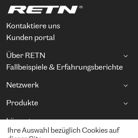
kontaktiere uns
kunden portal
Über RETN
Unternehmen
Fallbeispiele & Erfahrungsberichte
Karriere
Netzwerk
Netzwerkübersicht
Produkte
Points of Presence
BGP Communities
Capacity
Lösungen
Peering-Richtlinie
Internet Anbindung
RTT Map
Ihre Auswahl bezüglich Cookies auf
Ethernet und VPN
Managed Global Private Network
News und Events
Looking glass