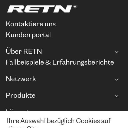
kontaktiere uns
kunden portal
Über RETN
Unternehmen
Fallbeispiele & Erfahrungsberichte
Karriere
Netzwerk
Netzwerkübersicht
Produkte
Points of Presence
BGP Communities
Capacity
Lösungen
Peering-Richtlinie
Internet Anbindung
RTT Map
Ihre Auswahl bezüglich Cookies auf
Ethernet und VPN
Managed Global Private Network
News und Events
Looking glass