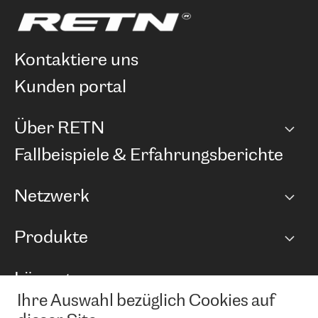
kontaktiere uns
kunden portal
Über RETN
Unternehmen
Fallbeispiele & Erfahrungsberichte
Karriere
Netzwerk
Netzwerkübersicht
Produkte
Points of Presence
BGP Communities
Capacity
Lösungen
Peering-Richtlinie
Internet Anbindung
RTT Map
Ihre Auswahl bezüglich Cookies auf
Ethernet und VPN
Managed Global Private Network
News und Events
Looking glass