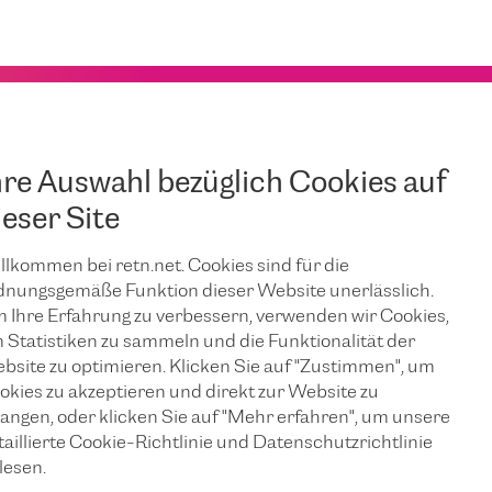
hre Auswahl bezüglich Cookies auf
ieser Site
llkommen bei retn.net. Cookies sind für die
JUNI 25, 2026
dnungsgemäße Funktion dieser Website unerlässlich.
Sicherstellung
 Ihre Erfahrung zu verbessern, verwenden wir Cookies,
 Statistiken zu sammeln und die Funktionalität der
bsite zu optimieren. Klicken Sie auf "Zustimmen", um
n
eines
okies zu akzeptieren und direkt zur Website zu
langen, oder klicken Sie auf "Mehr erfahren", um unsere
unterbrechungs
taillierte Cookie-Richtlinie und Datenschutzrichtlinie
lesen.