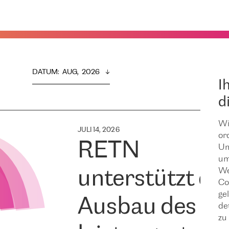
DATUM
:  
AUG,  2026
I
d
Wi
JULI 14, 2026
or
RETN
Um
um
We
unterstützt de
Co
ge
Ausbau des
de
zu 