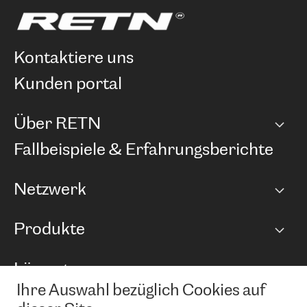
kontaktiere uns
kunden portal
Über RETN
Unternehmen
Fallbeispiele & Erfahrungsberichte
Karriere
Netzwerk
Netzwerkübersicht
Produkte
Points of Presence
BGP Communities
Capacity
Lösungen
Peering-Richtlinie
Internet Anbindung
RTT Map
Ihre Auswahl bezüglich Cookies auf
Ethernet und VPN
Managed Global Private Network
News und Events
Looking glass