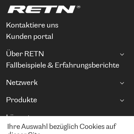
kontaktiere uns
kunden portal
Über RETN
Unternehmen
Fallbeispiele & Erfahrungsberichte
Karriere
Netzwerk
Netzwerkübersicht
Produkte
Points of Presence
BGP Communities
Capacity
Lösungen
Peering-Richtlinie
Internet Anbindung
RTT Map
Ihre Auswahl bezüglich Cookies auf
Ethernet und VPN
Managed Global Private Network
News und Events
Looking glass