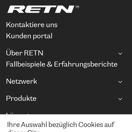
kontaktiere uns
kunden portal
Über RETN
Unternehmen
Fallbeispiele & Erfahrungsberichte
Karriere
Netzwerk
Netzwerkübersicht
Produkte
Points of Presence
BGP Communities
Capacity
Lösungen
Peering-Richtlinie
Internet Anbindung
RTT Map
Ihre Auswahl bezüglich Cookies auf
Ethernet und VPN
Managed Global Private Network
News und Events
Looking glass