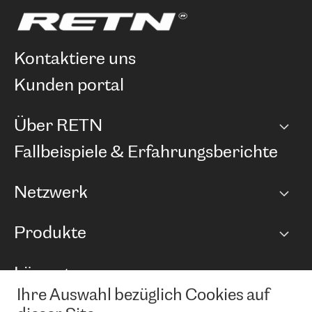
kontaktiere uns
kunden portal
Über RETN
Unternehmen
Fallbeispiele & Erfahrungsberichte
Karriere
Netzwerk
Netzwerkübersicht
Produkte
Points of Presence
BGP Communities
Capacity
Lösungen
Peering-Richtlinie
Internet Anbindung
RTT Map
Ihre Auswahl bezüglich Cookies auf
Ethernet und VPN
Managed Global Private Network
News und Events
Looking glass