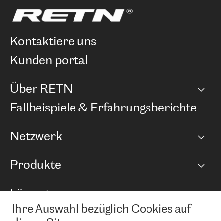
kontaktiere uns
kunden portal
Über RETN
Unternehmen
Fallbeispiele & Erfahrungsberichte
Karriere
Netzwerk
Netzwerkübersicht
Produkte
Points of Presence
BGP Communities
Capacity
Lösungen
Peering-Richtlinie
Internet Anbindung
RTT Map
Ihre Auswahl bezüglich Cookies auf
Ethernet und VPN
Managed Global Private Network
News und Events
Looking glass