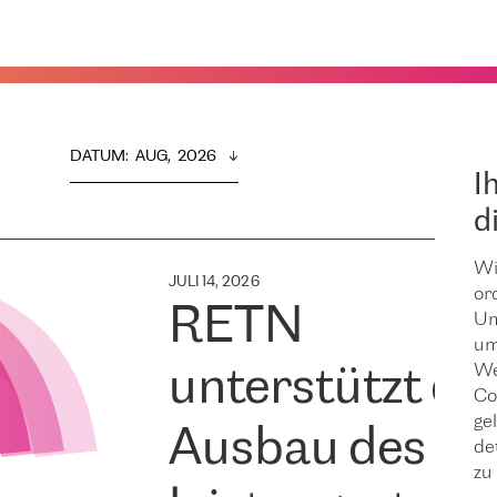
DATUM
:  
AUG,  2026
I
d
Wi
JULI 14, 2026
or
RETN
Um
um
We
unterstützt de
Co
ge
Ausbau des
de
zu 