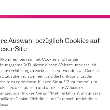
hre Auswahl bezüglich Cookies auf
ieser Site
llkommen bei retn.net. Cookies sind für die
JUNI 25, 2026
dnungsgemäße Funktion dieser Website unerlässlich.
Sicherstellung
 Ihre Erfahrung zu verbessern, verwenden wir Cookies,
 Statistiken zu sammeln und die Funktionalität der
bsite zu optimieren. Klicken Sie auf "Zustimmen", um
n
eines
okies zu akzeptieren und direkt zur Website zu
langen, oder klicken Sie auf "Mehr erfahren", um unsere
unterbrechungs
taillierte Cookie-Richtlinie und Datenschutzrichtlinie
lesen.