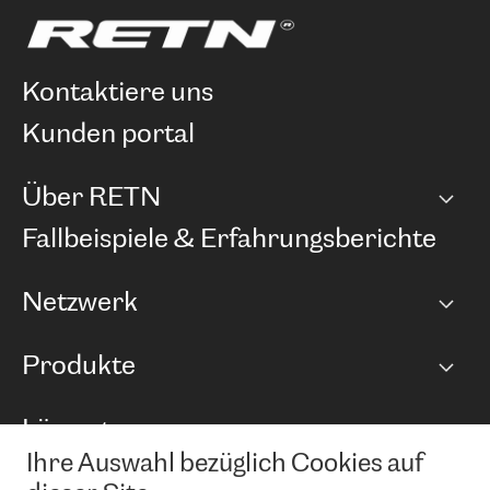
kontaktiere uns
kunden portal
Über RETN
Unternehmen
Fallbeispiele & Erfahrungsberichte
Karriere
Netzwerk
Netzwerkübersicht
Produkte
Points of Presence
BGP Communities
Capacity
Lösungen
Peering-Richtlinie
Internet Anbindung
RTT Map
Ihre Auswahl bezüglich Cookies auf
Ethernet und VPN
Managed Global Private Network
News und Events
Looking glass