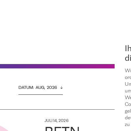
I
d
Wi
or
Um
DATUM
:  
AUG,  2026
um
We
Co
ge
de
JULI 14, 2026
zu 