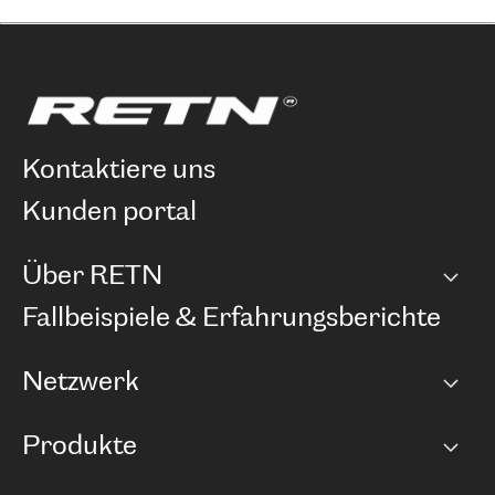
kontaktiere uns
kunden portal
Über RETN
Unternehmen
Fallbeispiele & Erfahrungsberichte
Karriere
Netzwerk
Netzwerkübersicht
Produkte
Points of Presence
BGP Communities
Capacity