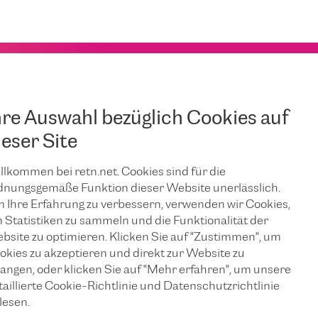
hre Auswahl bezüglich Cookies auf
ieser Site
llkommen bei retn.net. Cookies sind für die
JUNI 25, 2026
dnungsgemäße Funktion dieser Website unerlässlich.
Sicherstellung
 Ihre Erfahrung zu verbessern, verwenden wir Cookies,
 Statistiken zu sammeln und die Funktionalität der
bsite zu optimieren. Klicken Sie auf "Zustimmen", um
n
eines
okies zu akzeptieren und direkt zur Website zu
langen, oder klicken Sie auf "Mehr erfahren", um unsere
unterbrechungs
taillierte Cookie-Richtlinie und Datenschutzrichtlinie
lesen.