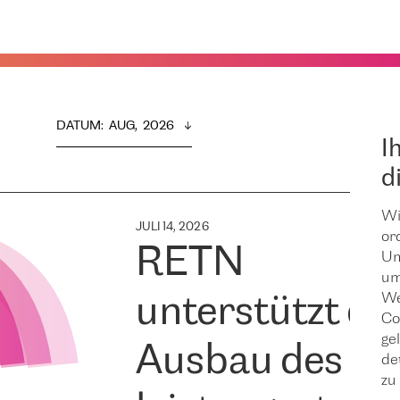
DATUM
:  
AUG,  2026
I
d
Wi
JULI 14, 2026
or
RETN
Um
um
We
unterstützt de
Co
ge
Ausbau des
de
zu 