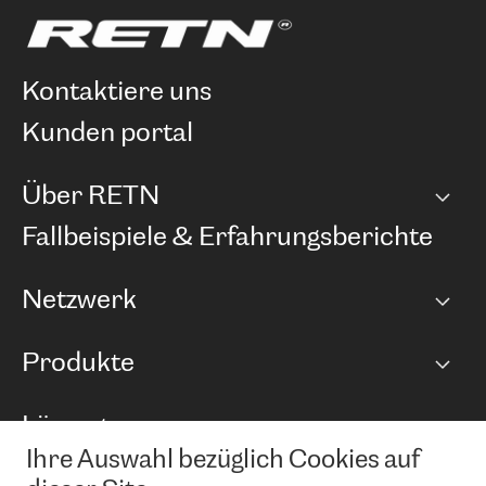
kontaktiere uns
kunden portal
Über RETN
Unternehmen
Fallbeispiele & Erfahrungsberichte
Karriere
Netzwerk
Netzwerkübersicht
Produkte
Points of Presence
BGP Communities
Capacity
Lösungen
Peering-Richtlinie
Internet Anbindung
RTT Map
Ihre Auswahl bezüglich Cookies auf
Ethernet und VPN
Managed Global Private Network
News und Events
Looking glass