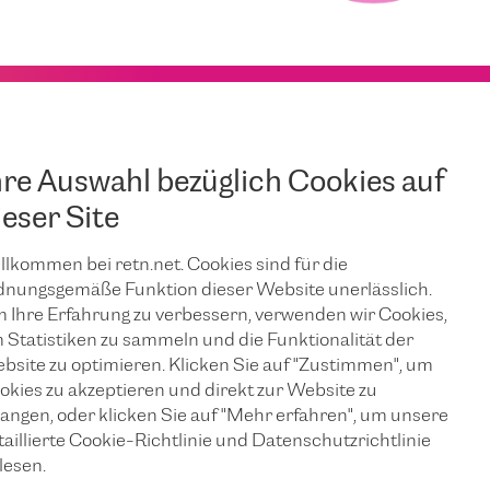
hre Auswahl bezüglich Cookies auf
ieser Site
llkommen bei retn.net. Cookies sind für die
JUNI 25, 2026
dnungsgemäße Funktion dieser Website unerlässlich.
Sicherstellung
 Ihre Erfahrung zu verbessern, verwenden wir Cookies,
 Statistiken zu sammeln und die Funktionalität der
bsite zu optimieren. Klicken Sie auf "Zustimmen", um
n
eines
okies zu akzeptieren und direkt zur Website zu
langen, oder klicken Sie auf "Mehr erfahren", um unsere
unterbrechungs
taillierte Cookie-Richtlinie und Datenschutzrichtlinie
lesen.