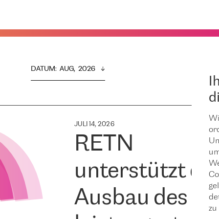
DATUM
:  
AUG,  2026
I
d
Wi
JULI 14, 2026
or
RETN
Um
um
We
unterstützt de
Co
ge
Ausbau des
de
zu 