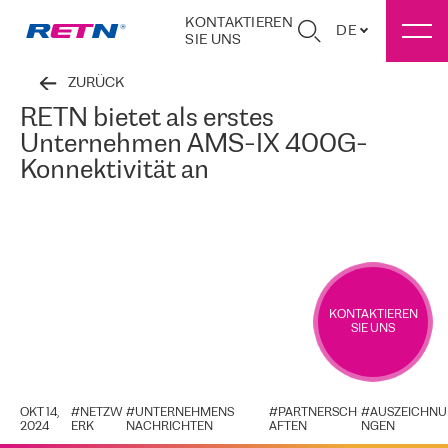
KONTAKTIEREN
DE
SIE UNS
ZURÜCK
RETN bietet als erstes
Unternehmen AMS-IX 400G-
Konnektivität an
KONTAKTIEREN
SIE UNS
OKT 14,
#
NETZW
#
UNTERNEHMENS
#
PARTNERSCH
#
AUSZEICHNU
2024
ERK
NACHRICHTEN
AFTEN
NGEN