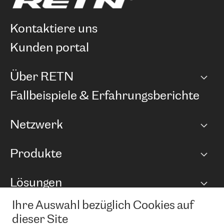
kontaktiere uns
kunden portal
Über RETN
Unternehmen
Fallbeispiele & Erfahrungsberichte
Karriere
Netzwerk
Netzwerkübersicht
Produkte
Points of Presence
BGP Communities
Capacity
Lösungen
Peering-Richtlinie
Internet Anbindung
RTT Map
Ethernet und VPN
Managed Global Private Network
Ihre Auswahl bezüglich Cookies auf
News und Events
Looking glass
Remote IX
Lösungen mit BGP (Border Gateway Protocol)
dieser Site