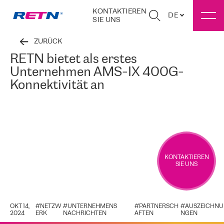
KONTAKTIEREN
DE
SIE UNS
ZURÜCK
RETN bietet als erstes
Unternehmen AMS-IX 400G-
Konnektivität an
KONTAKTIEREN
SIE UNS
OKT 14,
#
NETZW
#
UNTERNEHMENS
#
PARTNERSCH
#
AUSZEICHNU
2024
ERK
NACHRICHTEN
AFTEN
NGEN