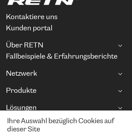
kontaktiere uns
kunden portal
Über RETN
Unternehmen
Fallbeispiele & Erfahrungsberichte
Karriere
Netzwerk
Netzwerkübersicht
Produkte
Points of Presence
BGP Communities
Capacity
Lösungen
Peering-Richtlinie
Internet Anbindung
RTT Map
Ethernet und VPN
Managed Global Private Network
Ihre Auswahl bezüglich Cookies auf
News und Events
Looking glass
Remote IX
Lösungen mit BGP (Border Gateway Protocol)
dieser Site