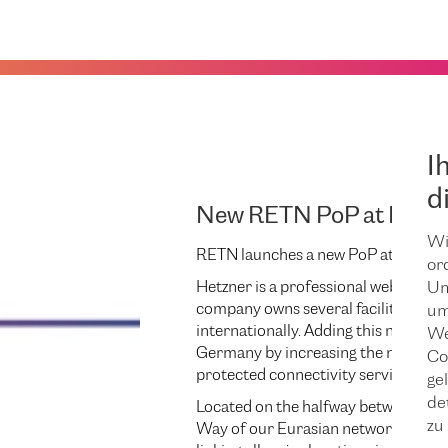
I
d
New RETN PoP at Hetzn
Wi
RETN launches a new PoP at
Hetzne
or
Hetzner is a professional web hosti
Um
company owns several facilities in 
um
internationally. Adding this new fac
We
Germany by increasing the number o
Co
protected connectivity services.
ge
de
Located on the halfway between Pra
zu 
Way of our Eurasian network –
TRA