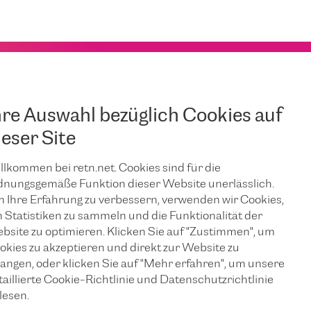
hre Auswahl bezüglich Cookies auf
ieser Site
er data center, Nuremberg
llkommen bei retn.net. Cookies sind für die
r Online GmbH
data center in Nuremberg.
dnungsgemäße Funktion dieser Website unerlässlich.
ng provider and experienced data center operator. The
 Ihre Erfahrung zu verbessern, verwenden wir Cookies,
Germany and Finland, popular with both local companies and
 Statistiken zu sammeln und die Funktionalität der
ility to the RETN network helps us strengthen our presence in
bsite zu optimieren. Klicken Sie auf "Zustimmen", um
f well-known and valued platforms where we can offer our
okies zu akzeptieren und direkt zur Website zu
langen, oder klicken Sie auf "Mehr erfahren", um unsere
taillierte Cookie-Richtlinie und Datenschutzrichtlinie
gue and Frankfurt, Nuremberg is a key PoP on the South
lesen.
NSKZ
, one of the shortest terrestrial routes on the market,