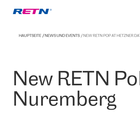
HAUPTSEITE
NEWS UND EVENTS
NEW RETN POP AT HETZNER D
New RETN PoP 
Nuremberg