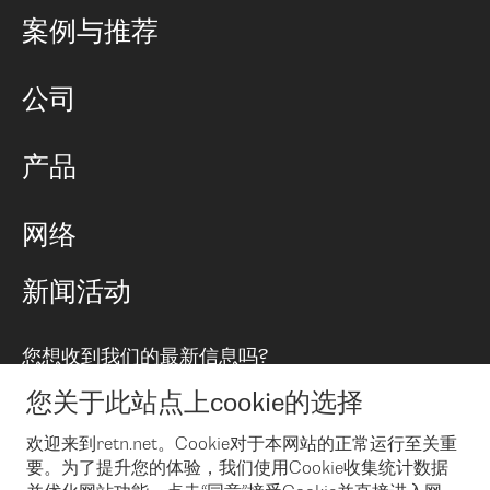
公司
案例与推荐
职业生涯
公司
网络图]
产品
PoP 点
BGP 社区
容量
网络
对等互联政策
互联网
路由政策
以太网络及虚拟专用网络
可控全球私用网络
新闻活动
RTT Map
远程 IX
BGP 解决方案
Looking glass
主机代管
统一端口
您想收到我们的最新信息吗?
云连接
TRANSKZ
防DDoS攻击保护服务(DDoS Protection)
网络安全
您关于此站点上cookie的选择
Email
Flex IX
欢迎来到retn.net。Cookie对于本网站的正常运行至关重
要。为了提升您的体验，我们使用Cookie收集统计数据
在您接受了我们的隐私条款之后
，可以通过 Email 来订阅我们的新