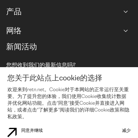
网络图]
产品
PoP 点
BGP 社区
容量
网络
对等互联政策
互联网
路由政策
以太网络及虚拟专用网络
可控全球私用网络
新闻活动
RTT Map
远程 IX
BGP 解决方案
Looking glass
主机代管
统一端口
您想收到我们的最新信息吗?
云连接
TRANSKZ
防DDoS攻击保护服务(DDoS Protection)
网络安全
您关于此站点上cookie的选择
Email
Flex IX
欢迎来到retn.net。Cookie对于本网站的正常运行至关重
要。为了提升您的体验，我们使用Cookie收集统计数据
在您接受了我们的隐私条款之后
，可以通过 Email 来订阅我们的新
闻和活动。 您也可以随时通过点击电子邮件底下的链接来取消订
并优化网站功能。点击“同意”接受Cookie并直接进入网
阅
站，或者点击“了解更多”阅读我们的详细Cookie政策和隐
私政策。
同意并继续
减少
COOKIE 政策
隐私政策
法律公告