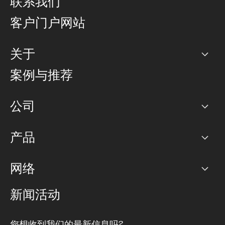
联系我们
客户门户网站
关于
公司
案例与推荐
职业生涯
公司
网络图]
产品
PoP 点
BGP 社区
容量
网络
对等互联政策
互联网
路由政策
以太网络及虚拟专用网络
可控全球私用网络
新闻活动
RTT Map
远程 IX
BGP 解决方案
Looking glass
主机代管
统一端口
您想收到我们的最新信息吗?