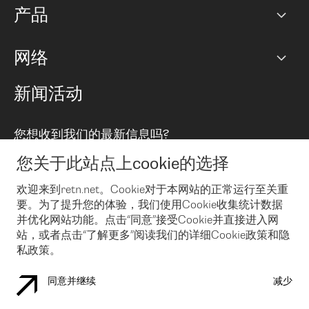
产品
PoP 点
BGP 社区
容量
网络
对等互联政策
互联网
路由政策
以太网络及虚拟专用网络
可控全球私用网络
新闻活动
RTT Map
远程 IX
BGP 解决方案
Looking glass
主机代管
统一端口
您想收到我们的最新信息吗?
云连接
TRANSKZ
防DDoS攻击保护服务(DDoS Protection)
网络安全
您关于此站点上cookie的选择
Email
Flex IX
欢迎来到retn.net。Cookie对于本网站的正常运行至关重
要。为了提升您的体验，我们使用Cookie收集统计数据
在您接受了我们的隐私条款之后
，可以通过 Email 来订阅我们的新
闻和活动。 您也可以随时通过点击电子邮件底下的链接来取消订
并优化网站功能。点击“同意”接受Cookie并直接进入网
阅
站，或者点击“了解更多”阅读我们的详细Cookie政策和隐
私政策。
同意并继续
减少
COOKIE 政策
隐私政策
法律公告