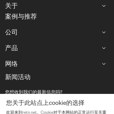
关于
公司
案例与推荐
职业生涯
公司
网络图]
产品
PoP 点
BGP 社区
容量
网络
对等互联政策
互联网
路由政策
以太网络及虚拟专用网络
可控全球私用网络
新闻活动
RTT Map
远程 IX
BGP 解决方案
Looking glass
主机代管
统一端口
您想收到我们的最新信息吗?
云连接
TRANSKZ
防DDoS攻击保护服务(DDoS Protection)
网络安全
您关于此站点上cookie的选择
Email
Flex IX
欢迎来到retn.net。Cookie对于本网站的正常运行至关重