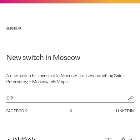
新闻概览
New switch in Moscow
A new switch has been set in Moscow. It allows launching Saint-
Petersburg – Moscow 155 Mbps.
分享
FACEBOOK
X
LINKEDIN