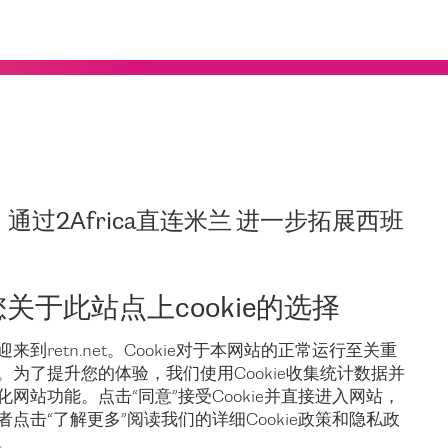
通过2Africa直连米兰 进一步拓展西班
— 全球领先的独立网络服务供应商RETN，宣布实施一项战
您关于此站点上cookie的选择
西班牙的市场布局及其欧洲骨干网络。
迎来到retn.net。Cookie对于本网站的正常运行至关重
。为了提升您的体验，我们使用Cookie收集统计数据并
着全球规模最大的私营光纤网络之一，网络范围覆盖欧洲、亚洲
化网站功能。点击“同意”接受Cookie并直接进入网站，
里重，并为营办商丶云服务供应商丶企业及内容分发网络等服务
者点击“了解更多”阅读我们的详细Cookie政策和隐私政
波长连接和机房托管等全面的互联网服务组合。
。