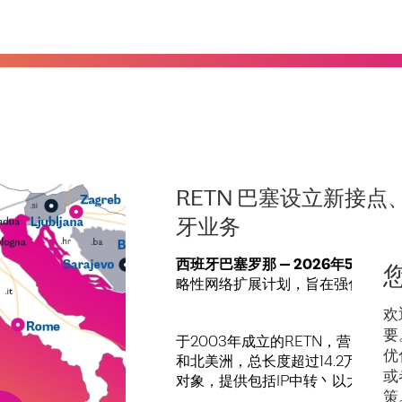
RETN 巴塞设立新接点、
牙业务
西班牙巴塞罗那 — 2026年5月26日
略性网络扩展计划，旨在强化其在
欢
要
于2003年成立的RETN，营办
优
和北美洲，总长度超过14.2万公
或
对象，提供包括IP中转丶以太网丶
策