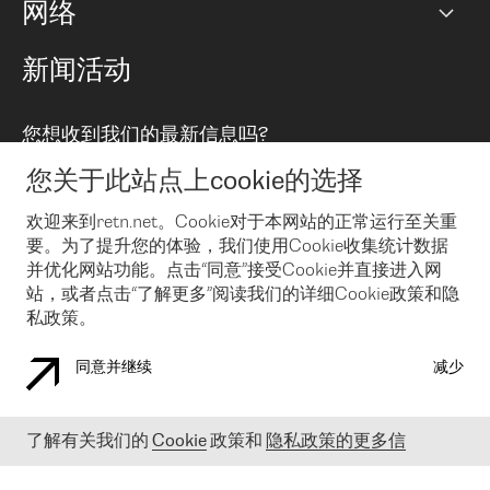
网络
对等互联政策
互联网
路由政策
以太网络及虚拟专用网络
可控全球私用网络
新闻活动
RTT Map
远程 IX
BGP 解决方案
Looking glass
主机代管
统一端口
您想收到我们的最新信息吗?
云连接
TRANSKZ
防DDoS攻击保护服务(DDoS Protection)
网络安全
您关于此站点上cookie的选择
Email
Flex IX
欢迎来到retn.net。Cookie对于本网站的正常运行至关重
要。为了提升您的体验，我们使用Cookie收集统计数据
在您接受了我们的隐私条款之后
，可以通过 Email 来订阅我们的新
闻和活动。 您也可以随时通过点击电子邮件底下的链接来取消订
并优化网站功能。点击“同意”接受Cookie并直接进入网
阅
站，或者点击“了解更多”阅读我们的详细Cookie政策和隐
私政策。
同意并继续
减少
COOKIE 政策
隐私政策
法律公告
了解有关我们的
Cookie
政策和
隐私政策的更多信
© 2003-
2026
RETN GROUP OF COMPANIES. RETN NETWORKS LTD