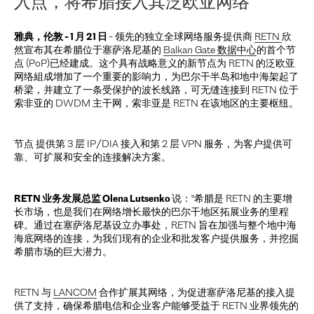
入点，将希腊接入其泛欧亚网络
雅典，伦敦 - 1 月 21 日
- 领先的独立全球网络服务提供商
RETN
欣
然宣布其在希腊位于塞萨洛尼基的
Balkan Gate 数据中心
的首个节
点 (PoP)已经建成。这个具有战略意义的新节点为 RETN 的泛欧亚
网络組成增加了一个重要的影响力，为巴尔干半岛和地中海架起了
桥梁，并建立了一条受保护的波长线路，可无缝连接到 RETN 位于
索非亚的 DWDM 主干网，索非亚是 RETN 在该地区的主要枢纽。
节点 提供第 3 层 IP/DIA 接入和第 2 层 VPN 服务，为客户提供可
靠、可扩展和安全的连接解决方案。
RETN 业务发展总监 Olena Lutsenko
说："希腊是 RETN 的主要增
长市场，也是我们在网络增长最快的巴尔干地区拓展业务的里程
碑。通过在塞萨洛尼基设立办事处，RETN 旨在加强与整个地中海
海底网络的连接，为我们现有的企业和批发客户提供服务，并挖掘
希腊市场的巨大潜力。
RETN 与
LANCOM
合作扩展其网络，为促进塞萨洛尼基的接入提
供了支持，确保希腊电信和企业客户能够受益于 RETN 业界领先的