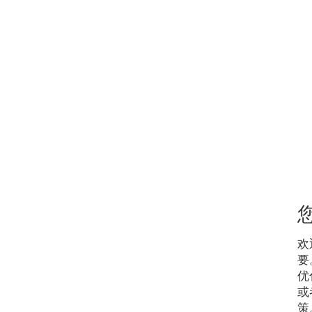
欢
要
优
或
策