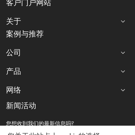
客户门户网站
关于
公司
案例与推荐
职业生涯
公司
网络图]
产品
PoP 点
BGP 社区
容量
网络
对等互联政策
互联网
路由政策
以太网络及虚拟专用网络
可控全球私用网络
新闻活动
RTT Map
远程 IX
BGP 解决方案
Looking glass
主机代管
统一端口
您想收到我们的最新信息吗?
云连接
TRANSKZ
防DDoS攻击保护服务(DDoS Protection)