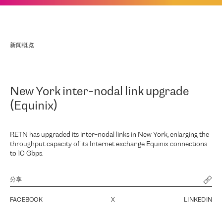
新闻概览
New York inter-nodal link upgrade
(Equinix)
RETN has upgraded its inter-nodal links in New York, enlarging the
throughput capacity of its Internet exchange Equinix connections
to 10 Gbps.
分享
FACEBOOK
X
LINKEDIN