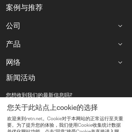
公司
案例与推荐
职业生涯
公司
网络图]
产品
PoP 点
BGP 社区
容量
网络
对等互联政策
互联网
路由政策
以太网络及虚拟专用网络
可控全球私用网络
新闻活动
RTT Map
远程 IX
BGP 解决方案
Looking glass
主机代管
统一端口
您想收到我们的最新信息吗?
云连接
TRANSKZ
防DDoS攻击保护服务(DDoS Protection)
网络安全
您关于此站点上cookie的选择
Email
Flex IX
欢迎来到retn.net。Cookie对于本网站的正常运行至关重
要。为了提升您的体验，我们使用Cookie收集统计数据
在您接受了我们的隐私条款之后
，可以通过 Email 来订阅我们的新
闻和活动。 您也可以随时通过点击电子邮件底下的链接来取消订
并优化网站功能。点击“同意”接受Cookie并直接进入网