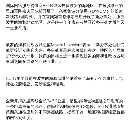
国际网络服务提供商RETN继续投资波罗的海地区，在拉脱维亚的
里加至陶格夫匹尔斯开辟了一条密集波分复用（DWDM）的长途
新线路 (里陶线)。并在立陶宛首都维尔纽斯开设了新办事处， 服务
波罗的海和北欧地区。这是继去年年底在芬兰开设办事处之后的又
一重要举措。
波罗的海和北欧区域总监Maxim Lukoshius表示: 「新办事处让我们
能更接近立陶宛客户。办事处开幕标志著我们在这一地区长期网络
扩张计划的一步。我们的目标是进一步实现波罗的海和北欧地区与
亚洲之间多线路的互联互通。」
RETN集团目前在波罗的海和斯堪的纳维亚半岛有五个办事处，包
括在拉脱维亚、爱沙尼亚和瑞典。
全新开辟的里陶线全长243.2公里，是里加和维尔纽斯之间现有的
一条距离最短的线路，传输往返时间仅需4.3毫秒。RETN通过增加
第四条通往里加的不同路徑线路，提高了这一地区和拉脱维亚首都
的网络冗余度。