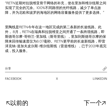
“RETN近期对拉脱维亚骨干网络的补充，使在里加和维尔纽斯之间
实现了完全的冗余。100%不同路徑的光纤线路，减少了单点故
障，并为北欧和波罗的海地区的网络容量服务提供了更多选择。”
里陶线是RETN今年在这一地区完成的第二条新的长途线路。此
外， 8月，RETN在瑞典和拉脱维亚之间开通了一条跨境线路，即
斯德哥尔摩-哥特兰-里加线（斯哥里线），里加到斯德哥尔摩的保
障来回传输速度仅为6.07毫秒。RETN更早前的长途新线路，即雷
泽克纳-道加夫皮尔斯-维尔纽斯线（雷道维线），已于2021年底完
成，投入服务。
分享
FACEBOOK
X
LINKEDIN
以前的
下一个