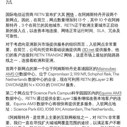
点
国际电信运营商 RETN 宣布扩大其
网络
，在阿姆斯特丹开设两个
新网点。因此，在荷兰，网点数量增加到 13 个，其中 10 个在阿姆
斯特丹，3 个在荷兰的其他城市。RETN正于欧洲主要城市正启动
新的接入点，以改善本地连接、网络正常运行时间、SLA、冗余及
可靠性。
对于考虑向亚洲新兴市场提供服务的组织而言，入驻网点非常重
要。在荷兰，公司向托管和基础设施提供商
i3D.net
提供服务。他
们的客户连接到 RETN TRANSKZ 网络，这是市场上最短的陆路路
线之一，连接着欧洲和亚洲。
首两个新网点的第一个位于阿姆斯特丹史基浦园区的
Maincubes
AMS 01
数据中心。位于 Capronilaan 2, 1119 NR, Schiphol Reik, The
Netherlands 数据中心的企业，现在可利用 RETN 的Layer 2 和
DWDM达到 N x 100G 的 DWDM 服务。
第二个网点位于Science Park Campus科学园园区内的
Equinix AM3
数据中心。RETN 通过提供全套Layer 2服务继续改善本地客户的连
接。Equinix AM3 数据中心将很快将提供更多服务。入驻网点地
址：Science Park 610, 1098 XH, Amsterdam, The Netherlands。
《阿姆斯特丹 - 是世界上主要的互联网枢纽之一，对 RETN 非常重
要。我们一直在寻找扩大城域网覆盖范围的途径，以满足客户不断