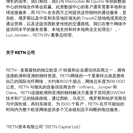
增长的需求。我们相信，我们与 Maincubes 和 Equinix 等创新数据
中心的持续合作将会双赢。此类数据中心的客户通常需要本地和全
球连接服务，而 RETN 在东西方之间提供这些独特的通信服务，是
东欧、俄罗斯以及中亚和东亚地区领先的 TransKZ 陸地电缆系统交
通运营商，以及还提供西欧更传统的交通路线。我们在整个网络中
提供同水平的服务质量、本地支持和对本地商业文化理念》，-
Luc Janssen，RETN BV 董事总经理。
关于 RETN 公司
RETN - 发展最快的独立欧亚 IP 转接和企业通信供应商之一，拥有
连接欧洲和亚洲的独特资源。RETN网络的一个显着特点就是拥有
自己的国际光纤网络，大约有800个据点，网络总长度为116 000
公里。RETN 与领先的设备供应商合作 - Infinera、Juniper 和
Ciena。RETN连接欧洲和亚洲的独特解决方案基于其同质DWDM
技术和广泛的陆路路线，通过西欧，乌克兰、俄罗斯和哈萨克斯坦
与中国衔接，再到东南亚。为 1500 个客户，RETN 在尽可能短的
时间内为整个欧亚网络提供多个冗余级别且不间断的电信服务。
“RETN资本有限公司” (RETN Capital Ltd.)