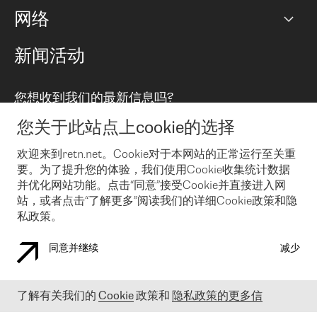
容量
网络
对等互联政策
互联网
路由政策
以太网络及虚拟专用网络
可控全球私用网络
新闻活动
RTT Map
远程 IX
BGP 解决方案
Looking glass
主机代管
统一端口
您想收到我们的最新信息吗?
云连接
TRANSKZ
防DDoS攻击保护服务(DDoS Protection)
网络安全
您关于此站点上cookie的选择
Email
Flex IX
欢迎来到retn.net。Cookie对于本网站的正常运行至关重
要。为了提升您的体验，我们使用Cookie收集统计数据
在您接受了我们的隐私条款之后
，可以通过 Email 来订阅我们的新
闻和活动。 您也可以随时通过点击电子邮件底下的链接来取消订
并优化网站功能。点击“同意”接受Cookie并直接进入网
阅
站，或者点击“了解更多”阅读我们的详细Cookie政策和隐
私政策。
同意并继续
减少
COOKIE 政策
隐私政策
法律公告
了解有关我们的
Cookie
政策和
隐私政策的更多信
© 2003-
2026
RETN GROUP OF COMPANIES. RETN NETWORKS LTD