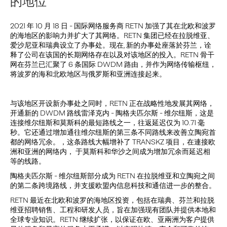
的地位
2021 年 10 月 18 日 - 国际网络服务商 RETN 加强了其在北欧和波罗
的海地区的影响力并扩大了其网络。RETN 集团已经在拉脱维亚、
爱沙尼亚和瑞典设立了办事处。现在, 新的办事处座落於芬兰，诠
释了公司在该国的长期网络存在以及对该地区的投入。RETN 骨干
网在芬兰已汇聚了 6 条国际 DWDM 路由，并作为网络传输枢纽，
将波罗的海和北欧地区与俄罗斯和亚洲连接起来。
与该地区开设新办事处之同时，RETN 正在战略性地发展其网络，
开通新的 DWDM 路线雷泽克内 - 陶格夫匹尔斯 - 维尔纽斯，这是
连接维尔纽斯和莫斯科的最短路线之一，往返延迟仅为 10.71 毫
秒。它还通过增加通往维尔纽斯的第三条不同路线来改善立陶宛首
都的网络冗余。，这条路线大幅增补了 TRANSKZ 项目，在連接欧
洲和亚洲的网络内， 于莫斯科和华沙之间成为增加冗余而延迟相
等的线路。
陶格夫匹尔斯 - 维尔纽斯部分成为 RETN 在拉脱维亚和立陶宛之间
的第二条跨境路线，并支援欧盟內信息科技和通信进一步的整合。
RETN 最近在北欧和波罗的海地区投资，包括在瑞典、芬兰和拉脱
维亚招聘销售、工程和研发人员，旨在加强现有团队并提供本地和
全球专业知识。RETN 继续扩张，以保证在欧、亚兩洲为客户提供