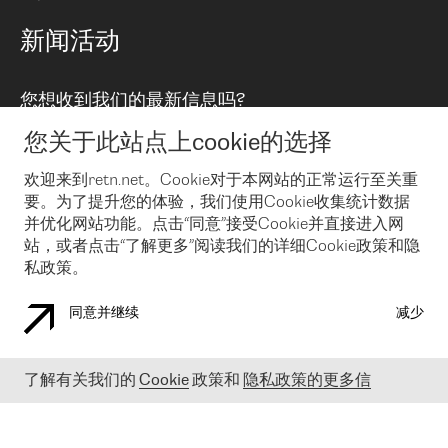
路由政策
以太网络及虚拟专用网络
可控全球私用网络
新闻活动
RTT Map
远程 IX
BGP 解决方案
Looking glass
主机代管
统一端口
您想收到我们的最新信息吗?
云连接
TRANSKZ
防DDoS攻击保护服务(DDoS Protection)
网络安全
您关于此站点上cookie的选择
Email
Flex IX
欢迎来到retn.net。Cookie对于本网站的正常运行至关重
要。为了提升您的体验，我们使用Cookie收集统计数据
在您接受了我们的隐私条款之后
，可以通过 Email 来订阅我们的新
闻和活动。 您也可以随时通过点击电子邮件底下的链接来取消订
并优化网站功能。点击“同意”接受Cookie并直接进入网
阅
站，或者点击“了解更多”阅读我们的详细Cookie政策和隐
私政策。
同意并继续
减少
COOKIE 政策
隐私政策
法律公告
了解有关我们的
Cookie
政策和
隐私政策的更多信
© 2003-
2026
RETN GROUP OF COMPANIES. RETN NETWORKS LTD