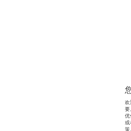
欢
要
优
或
策