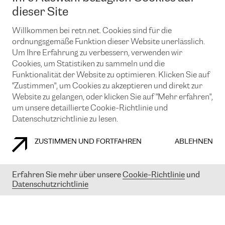
News und Events
Looking glass
dieser Site
Remote IX
Lösungen mit BGP (Border Gateway Protocol)
Colocation
Ein Port
Willkommen bei retn.net. Cookies sind für die
Möchten Sie mit uns in Verbindung bleiben?
CLOUD CONNECT-Dienst
TRANSKZ
ordnungsgemäße Funktion dieser Website unerlässlich.
DDoS-Schutz
Um Ihre Erfahrung zu verbessern, verwenden wir
Cybersicherheit
Cookies, um Statistiken zu sammeln und die
Flex IX
Email
Funktionalität der Website zu optimieren. Klicken Sie auf
"Zustimmen", um Cookies zu akzeptieren und direkt zur
Mit der Anmeldung für den Erhalt unserer News und Events
stimmen Sie unseren
Datenschutzrichtlinien
zu. Sie können diesen
Website zu gelangen, oder klicken Sie auf "Mehr erfahren",
Service jederzeit ganz einfach kündigen; klicken Sie einfach auf den
um unsere detaillierte Cookie-Richtlinie und
Link unten in der Fußzeile unserer eMails.
Datenschutzrichtlinie zu lesen.
ZUSTIMMEN UND FORTFAHREN
ABLEHNEN
COOKIE RICHTLINIEN
DATENSCHUTZRICHTLINIEN
IMPRESSUM
Erfahren Sie mehr über unsere
Cookie-Richtlinie
und
Datenschutzrichtlinie
© 2003-
2026
RETN GROUP OF COMPANIES. RETN NETWORKS LTD