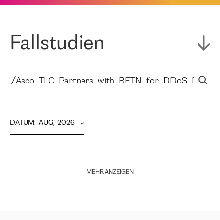
Fallstudien
DATUM
:  
AUG,  2026
MEHR ANZEIGEN