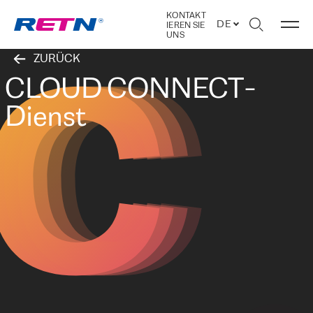
C
C
C
C
KONTAKT
DE
IEREN SIE
UNS
ZURÜCK
CLOUD CONNECT-
Dienst