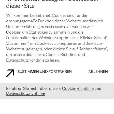
News und Events
Looking glass
dieser Site
Remote IX
Lösungen mit BGP (Border Gateway Protocol)
Colocation
Ein Port
Willkommen bei retn.net. Cookies sind für die
Möchten Sie mit uns in Verbindung bleiben?
CLOUD CONNECT-Dienst
TRANSKZ
ordnungsgemäße Funktion dieser Website unerlässlich.
DDoS-Schutz
Um Ihre Erfahrung zu verbessern, verwenden wir
Cybersicherheit
Cookies, um Statistiken zu sammeln und die
Flex IX
Email
Funktionalität der Website zu optimieren. Klicken Sie auf
"Zustimmen", um Cookies zu akzeptieren und direkt zur
Mit der Anmeldung für den Erhalt unserer News und Events
stimmen Sie unseren
Datenschutzrichtlinien
zu. Sie können diesen
Website zu gelangen, oder klicken Sie auf "Mehr erfahren",
Service jederzeit ganz einfach kündigen; klicken Sie einfach auf den
um unsere detaillierte Cookie-Richtlinie und
Link unten in der Fußzeile unserer eMails.
Datenschutzrichtlinie zu lesen.
ZUSTIMMEN UND FORTFAHREN
ABLEHNEN
COOKIE RICHTLINIEN
DATENSCHUTZRICHTLINIEN
IMPRESSUM
Erfahren Sie mehr über unsere
Cookie-Richtlinie
und
Datenschutzrichtlinie
© 2003-
2026
RETN GROUP OF COMPANIES. RETN NETWORKS LTD