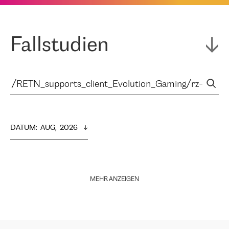
Fallstudien
DATUM
:  
AUG,  2026
MEHR ANZEIGEN