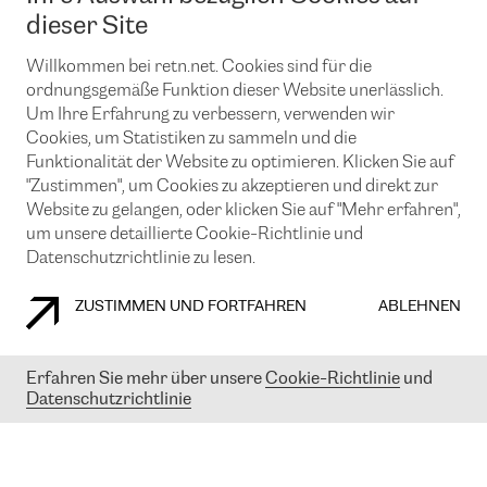
News und Events
Looking glass
dieser Site
Remote IX
Lösungen mit BGP (Border Gateway Protocol)
Colocation
Ein Port
Willkommen bei retn.net. Cookies sind für die
Möchten Sie mit uns in Verbindung bleiben?
CLOUD CONNECT-Dienst
TRANSKZ
ordnungsgemäße Funktion dieser Website unerlässlich.
DDoS-Schutz
Um Ihre Erfahrung zu verbessern, verwenden wir
Cybersicherheit
Cookies, um Statistiken zu sammeln und die
Flex IX
Email
Funktionalität der Website zu optimieren. Klicken Sie auf
"Zustimmen", um Cookies zu akzeptieren und direkt zur
Mit der Anmeldung für den Erhalt unserer News und Events
stimmen Sie unseren
Datenschutzrichtlinien
zu. Sie können diesen
Website zu gelangen, oder klicken Sie auf "Mehr erfahren",
Service jederzeit ganz einfach kündigen; klicken Sie einfach auf den
um unsere detaillierte Cookie-Richtlinie und
Link unten in der Fußzeile unserer eMails.
Datenschutzrichtlinie zu lesen.
ZUSTIMMEN UND FORTFAHREN
ABLEHNEN
COOKIE RICHTLINIEN
DATENSCHUTZRICHTLINIEN
IMPRESSUM
Erfahren Sie mehr über unsere
Cookie-Richtlinie
und
Datenschutzrichtlinie
© 2003-
2026
RETN GROUP OF COMPANIES. RETN NETWORKS LTD