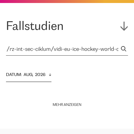
Fallstudien
DATUM
:  
AUG,  2026
MEHR ANZEIGEN