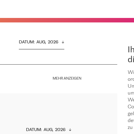
DATUM
:  
AUG,  2026
I
d
Wi
MEHR ANZEIGEN
or
Um
um
We
Co
ge
de
zu 
DATUM
:  
AUG,  2026