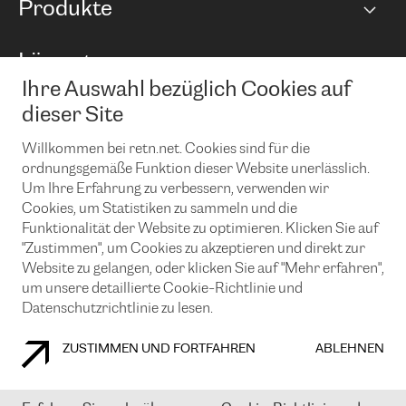
Produkte
Points of Presence
BGP Communities
Capacity
Lösungen
Peering-Richtlinie
Internet Anbindung
RTT Map
Ihre Auswahl bezüglich Cookies auf
Ethernet und VPN
Managed Global Private Network
News und Events
Looking glass
dieser Site
Remote IX
Lösungen mit BGP (Border Gateway Protocol)
Colocation
Ein Port
Willkommen bei retn.net. Cookies sind für die
Möchten Sie mit uns in Verbindung bleiben?
CLOUD CONNECT-Dienst
TRANSKZ
ordnungsgemäße Funktion dieser Website unerlässlich.
DDoS-Schutz
Um Ihre Erfahrung zu verbessern, verwenden wir
Cybersicherheit
Cookies, um Statistiken zu sammeln und die
Flex IX
Email
Funktionalität der Website zu optimieren. Klicken Sie auf
"Zustimmen", um Cookies zu akzeptieren und direkt zur
Mit der Anmeldung für den Erhalt unserer News und Events
stimmen Sie unseren
Datenschutzrichtlinien
zu. Sie können diesen
Website zu gelangen, oder klicken Sie auf "Mehr erfahren",
Service jederzeit ganz einfach kündigen; klicken Sie einfach auf den
um unsere detaillierte Cookie-Richtlinie und
Link unten in der Fußzeile unserer eMails.
Datenschutzrichtlinie zu lesen.
ZUSTIMMEN UND FORTFAHREN
ABLEHNEN
COOKIE RICHTLINIEN
DATENSCHUTZRICHTLINIEN
IMPRESSUM