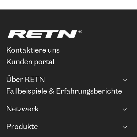
kontaktiere uns
kunden portal
Über RETN
Unternehmen
Fallbeispiele & Erfahrungsberichte
Karriere
Netzwerk
Netzwerkübersicht
Produkte
Points of Presence
BGP Communities