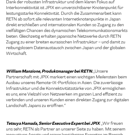
Dank der robusten Infrastruktur und dem klaren Fokus auf
Interkonnektivität ist JPIX ein unverzichtbarer Knotenpunkt für
leistungsstarke Konnektivität. Durch die Zusammenarbeit kann
RETN ab sofort alle relevanten Internetknotenpunkte in Japan
direkt erschließen und internationalen Kunden so Zugang zu den
vielfältigen Chancen des dynamischen Telekommunikationsmarkts
bieten. Gleichzeitig erhalten japanische Netzwerke durch RETN
Zugang zu einer breiten eurasischen Infrastruktur – und damit zu
reibungslosem Datenaustausch zwischen Japan und der globalen
Wirtschaft.
William Manzione, Produktmanager bei RETN:
„Unsere
Partnerschaft mit JPIX markiert einen wichtigen Meilenstein beim
Ausbau unseres Remote-IX-Portfolios in Asien. Die zuverlässige
Infrastruktur und die Konnektivitätsstärke von JPIX ermöglichen
es uns, eine Vielzahl von Netzwerken im ganzen Land effizient zu
verbinden und unseren Kunden einen direkten Zugang zur digitalen
Landschaft Japans zu eröffnen.“
Tetsuya Hamada, Senior Executive Expert bei JPIX
:
„Wir freuen
uns sehr, RETN als Partner an unserer Seite zu haben. Mit seinem