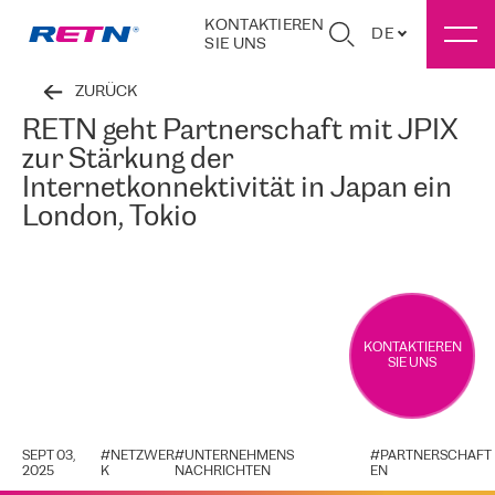
KONTAKTIEREN
DE
SIE UNS
ZURÜCK
RETN geht Partnerschaft mit JPIX
zur Stärkung der
Internetkonnektivität in Japan ein
London, Tokio
KONTAKTIEREN
SIE UNS
SEPT 03,
#
NETZWER
#
UNTERNEHMENS
#
PARTNERSCHAFT
2025
K
NACHRICHTEN
EN