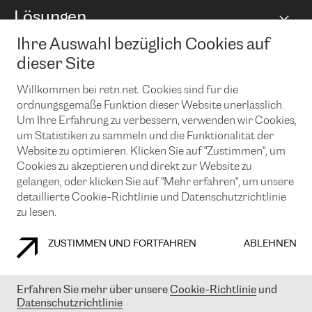
Capacity
Lösungen
Peering-Richtlinie
Internet Anbindung
RTT Map
Ethernet und VPN
Managed Global Private Network
Ihre Auswahl bezüglich Cookies auf
News und Events
Looking glass
Remote IX
Lösungen mit BGP (Border Gateway Protocol)
dieser Site
Colocation
Ein Port
Möchten Sie mit uns in Verbindung bleiben?
Willkommen bei retn.net. Cookies sind für die
CLOUD CONNECT-Dienst
TRANSKZ
ordnungsgemäße Funktion dieser Website unerlässlich.
DDoS-Schutz
Cybersicherheit
Um Ihre Erfahrung zu verbessern, verwenden wir Cookies,
Flex IX
Email
um Statistiken zu sammeln und die Funktionalität der
Website zu optimieren. Klicken Sie auf "Zustimmen", um
Mit der Anmeldung für den Erhalt unserer News und Events
Cookies zu akzeptieren und direkt zur Website zu
stimmen Sie unseren
Datenschutzrichtlinien
zu. Sie können diesen
gelangen, oder klicken Sie auf "Mehr erfahren", um unsere
Service jederzeit ganz einfach kündigen; klicken Sie einfach auf den
detaillierte Cookie-Richtlinie und Datenschutzrichtlinie
Link unten in der Fußzeile unserer eMails.
zu lesen.
ZUSTIMMEN UND FORTFAHREN
ABLEHNEN
COOKIE RICHTLINIEN
DATENSCHUTZRICHTLINIEN
IMPRESSUM
Erfahren Sie mehr über unsere
Cookie-Richtlinie
und
© 2003-
2026
RETN GROUP OF COMPANIES. RETN NETWORKS LTD
Datenschutzrichtlinie