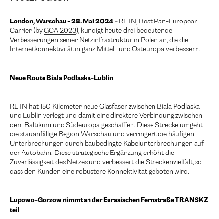
London, Warschau - 28. Mai 2024
-
RETN
, Best Pan-European
Carrier (by
GCA 2023
), kündigt heute drei bedeutende
Verbesserungen seiner Netzinfrastruktur in Polen an, die die
Internetkonnektivität in ganz Mittel- und Osteuropa verbessern.
Neue Route Biala Podlaska-Lublin
RETN hat 150 Kilometer neue Glasfaser zwischen Biala Podlaska
und Lublin verlegt und damit eine direktere Verbindung zwischen
dem Baltikum und Südeuropa geschaffen. Diese Strecke umgeht
die stauanfällige Region Warschau und verringert die häufigen
Unterbrechungen durch baubedingte Kabelunterbrechungen auf
der Autobahn. Diese strategische Ergänzung erhöht die
Zuverlässigkeit des Netzes und verbessert die Streckenvielfalt, so
dass den Kunden eine robustere Konnektivität geboten wird.
Lupowo-Gorzow nimmt an der Eurasischen Fernstraße TRANSKZ
teil