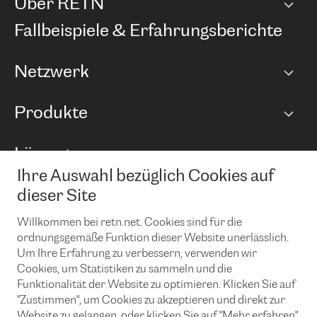
Über RETN
Unternehmen
Fallbeispiele & Erfahrungsberichte
Karriere
Netzwerk
Netzwerkübersicht
Produkte
Points of Presence
BGP Communities
Capacity
Lösungen
Peering-Richtlinie
Internet Anbindung
RTT Map
Ihre Auswahl bezüglich Cookies auf
Ethernet und VPN
Managed Global Private Network
News und Events
Looking glass
dieser Site
Remote IX
Lösungen mit BGP (Border Gateway Protocol)
Colocation
Ein Port
Willkommen bei retn.net. Cookies sind für die
Möchten Sie mit uns in Verbindung bleiben?
CLOUD CONNECT-Dienst
TRANSKZ
ordnungsgemäße Funktion dieser Website unerlässlich.
DDoS-Schutz
Um Ihre Erfahrung zu verbessern, verwenden wir
Cybersicherheit
Cookies, um Statistiken zu sammeln und die
Flex IX
Email
Funktionalität der Website zu optimieren. Klicken Sie auf
"Zustimmen", um Cookies zu akzeptieren und direkt zur
Mit der Anmeldung für den Erhalt unserer News und Events
stimmen Sie unseren
Datenschutzrichtlinien
zu. Sie können diesen
Website zu gelangen, oder klicken Sie auf "Mehr erfahren",