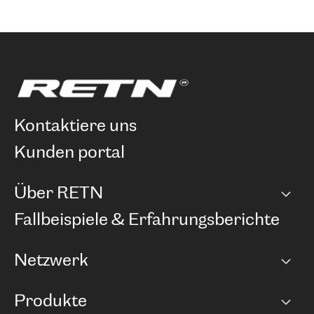
kontaktiere uns
kunden portal
Über RETN
Unternehmen
Fallbeispiele & Erfahrungsberichte
Karriere
Netzwerk
Netzwerkübersicht
Produkte
Points of Presence