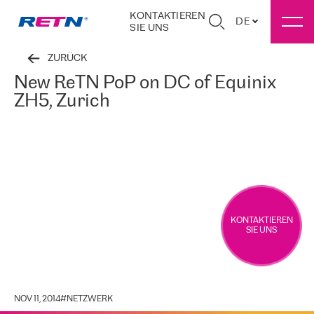
KONTAKTIEREN
DE
SIE UNS
ZURÜCK
New ReTN PoP on DC of Equinix
ZH5, Zurich
KONTAKTIEREN
SIE UNS
NOV 11, 2014
#
NETZWERK