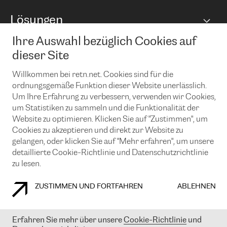
BGP Communities
Capacity
Lösungen
Peering-Richtlinie
Internet Anbindung
RTT Map
Ethernet und VPN
Managed Global Private Network
Ihre Auswahl bezüglich Cookies auf
News und Events
Looking glass
Remote IX
Lösungen mit BGP (Border Gateway Protocol)
dieser Site
Colocation
Ein Port
Möchten Sie mit uns in Verbindung bleiben?
Willkommen bei retn.net. Cookies sind für die
CLOUD CONNECT-Dienst
TRANSKZ
ordnungsgemäße Funktion dieser Website unerlässlich.
DDoS-Schutz
Cybersicherheit
Um Ihre Erfahrung zu verbessern, verwenden wir Cookies,
Flex IX
Email
um Statistiken zu sammeln und die Funktionalität der
Website zu optimieren. Klicken Sie auf "Zustimmen", um
Mit der Anmeldung für den Erhalt unserer News und Events
Cookies zu akzeptieren und direkt zur Website zu
stimmen Sie unseren
Datenschutzrichtlinien
zu. Sie können diesen
gelangen, oder klicken Sie auf "Mehr erfahren", um unsere
Service jederzeit ganz einfach kündigen; klicken Sie einfach auf den
detaillierte Cookie-Richtlinie und Datenschutzrichtlinie
Link unten in der Fußzeile unserer eMails.
zu lesen.
ZUSTIMMEN UND FORTFAHREN
ABLEHNEN
COOKIE RICHTLINIEN
DATENSCHUTZRICHTLINIEN
IMPRESSUM
Erfahren Sie mehr über unsere
Cookie-Richtlinie
und
© 2003-
2026
RETN GROUP OF COMPANIES. RETN NETWORKS LTD