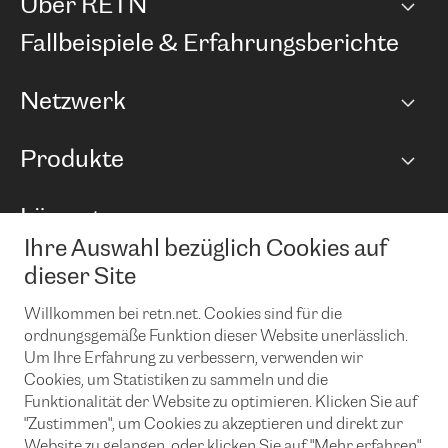
Über RETN
Unternehmen
Fallbeispiele & Erfahrungsberichte
Karriere
Netzwerk
Netzwerkübersicht
Produkte
Points of Presence
BGP Communities
Capacity
Lösungen
Peering-Richtlinie
Internet Anbindung
RTT Map
Ihre Auswahl bezüglich Cookies auf
Ethernet und VPN
Managed Global Private Network
News und Events
Looking glass
dieser Site
Remote IX
Lösungen mit BGP (Border Gateway Protocol)
Colocation
Ein Port
Willkommen bei retn.net. Cookies sind für die
Möchten Sie mit uns in Verbindung bleiben?
CLOUD CONNECT-Dienst
TRANSKZ
ordnungsgemäße Funktion dieser Website unerlässlich.
DDoS-Schutz
Um Ihre Erfahrung zu verbessern, verwenden wir
Cybersicherheit
Cookies, um Statistiken zu sammeln und die
Flex IX
Email
Funktionalität der Website zu optimieren. Klicken Sie auf
"Zustimmen", um Cookies zu akzeptieren und direkt zur
Mit der Anmeldung für den Erhalt unserer News und Events
stimmen Sie unseren
Datenschutzrichtlinien
zu. Sie können diesen
Website zu gelangen, oder klicken Sie auf "Mehr erfahren",