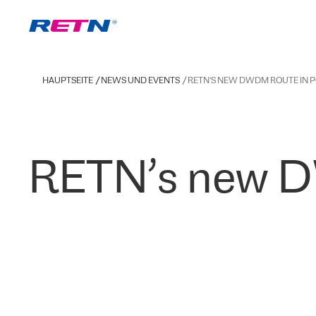
HAUPTSEITE
NEWS UND EVENTS
RETN’S NEW DWDM ROUTE IN 
RETN’s new D