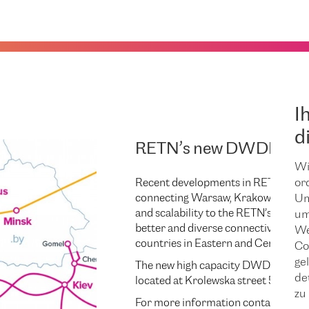
I
d
RETN’s new DWDM rout
Wi
Recent developments in RETN’s net
or
connecting Warsaw, Krakow and Kato
Um
and scalability to the RETN’s networ
um
better and diverse connectivity acro
We
countries in Eastern and Central Eu
Co
ge
The new high capacity DWDM route
de
located at Krolewska street 57 in K
zu 
For more information contact
mark