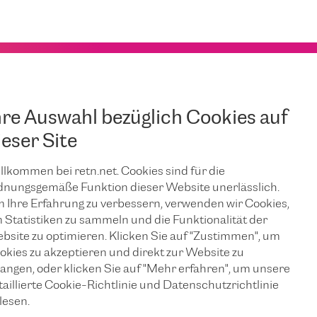
hre Auswahl bezüglich Cookies auf
ieser Site
e in Poland
llkommen bei retn.net. Cookies sind für die
work coverage resulted in the launch of a new DWDM route
dnungsgemäße Funktion dieser Website unerlässlich.
wice. This network extension added significant bandwidth
 Ihre Erfahrung zu verbessern, verwenden wir Cookies,
k infrastructure in the region and enabled provisioning of a
 Statistiken zu sammeln und die Funktionalität der
ss Polish territories as well as between the neighbouring
bsite zu optimieren. Klicken Sie auf "Zustimmen", um
rope.
okies zu akzeptieren und direkt zur Website zu
langen, oder klicken Sie auf "Mehr erfahren", um unsere
 connects Warsaw LIM Datacenter with S-Net Datacenter
taillierte Cookie-Richtlinie und Datenschutzrichtlinie
rakow and Quicktel DC at Adamskiego street 7 in Katowice.
lesen.
et@retn.net
or visit
RETN network map
.