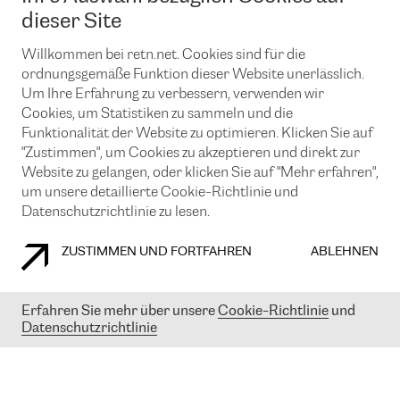
News und Events
Looking glass
dieser Site
Remote IX
Lösungen mit BGP (Border Gateway Protocol)
Colocation
Ein Port
Willkommen bei retn.net. Cookies sind für die
Möchten Sie mit uns in Verbindung bleiben?
CLOUD CONNECT-Dienst
TRANSKZ
ordnungsgemäße Funktion dieser Website unerlässlich.
DDoS-Schutz
Um Ihre Erfahrung zu verbessern, verwenden wir
Cybersicherheit
Cookies, um Statistiken zu sammeln und die
Flex IX
Email
Funktionalität der Website zu optimieren. Klicken Sie auf
"Zustimmen", um Cookies zu akzeptieren und direkt zur
Mit der Anmeldung für den Erhalt unserer News und Events
stimmen Sie unseren
Datenschutzrichtlinien
zu. Sie können diesen
Website zu gelangen, oder klicken Sie auf "Mehr erfahren",
Service jederzeit ganz einfach kündigen; klicken Sie einfach auf den
um unsere detaillierte Cookie-Richtlinie und
Link unten in der Fußzeile unserer eMails.
Datenschutzrichtlinie zu lesen.
ZUSTIMMEN UND FORTFAHREN
ABLEHNEN
COOKIE RICHTLINIEN
DATENSCHUTZRICHTLINIEN
IMPRESSUM
Erfahren Sie mehr über unsere
Cookie-Richtlinie
und
Datenschutzrichtlinie
© 2003-
2026
RETN GROUP OF COMPANIES. RETN NETWORKS LTD