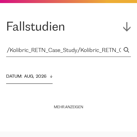
Fallstudien
DATUM
:  
AUG,  2026
MEHR ANZEIGEN